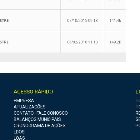
STRE
07/10/2015 09:13
141.4k
STRE
06/02/2016 11:13
149.2k
ACESSO RÁPIDO
L
EMPRESA
T
ATUALIZAÇÕES
T
CONTATO | FALE CONOSCO
R
BALANÇOS MUNICIPAIS
SE
CRONOGRAMA DE AÇÕES
P
LDOS
LOAS