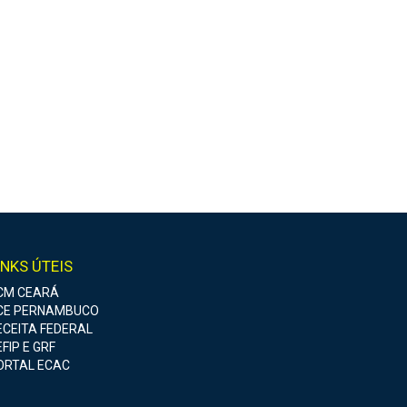
INKS ÚTEIS
CM CEARÁ
CE PERNAMBUCO
ECEITA FEDERAL
FIP E GRF
ORTAL ECAC